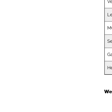
V
L
M
Se
Ga
He
We