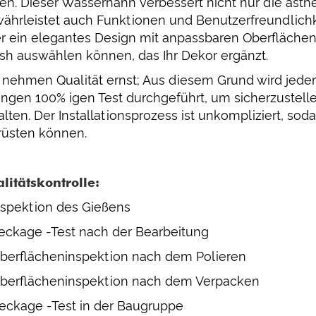
len. Dieser Wasserhahn verbessert nicht nur die ästh
ährleistet auch Funktionen und Benutzerfreundlich
r ein elegantes Design mit anpassbaren Oberfläche
ish auswählen können, das Ihr Dekor ergänzt.
 nehmen Qualität ernst; Aus diesem Grund wird je
engen 100% igen Test durchgeführt, um sicherzustell
alten. Der Installationsprozess ist unkompliziert, so
rüsten können.
litätskontrolle:
Inspektion des Gießens
Leckage -Test nach der Bearbeitung
Oberflächeninspektion nach dem Polieren
Oberflächeninspektion nach dem Verpacken
Leckage -Test in der Baugruppe