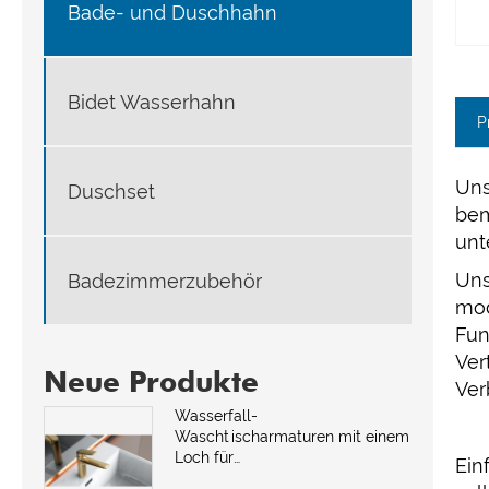
Bade- und Duschhahn
Bidet Wasserhahn
P
Uns
Duschset
bem
unt
Uns
Badezimmerzubehör
mod
Fun
Ver
Neue Produkte
Ver
Wasserfall-
Waschtischarmaturen mit einem
Loch für
Ein
Badezimmerwaschbecken