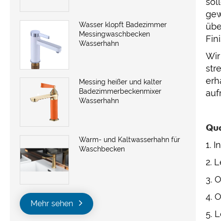
sol
gew
Wasser klopft Badezimmer
übe
Messingwaschbecken
Fin
Wasserhahn
Wir
str
erh
Messing heißer und kalter
Badezimmerbeckenmixer
auf
Wasserhahn
Qua
Warm- und Kaltwasserhahn für
1. 
Waschbecken
2. 
3. 
4. 
Mehr sehen
5. 