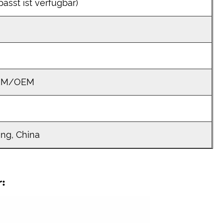
asst ist verfügbar)
ODM/OEM
ng, China
r: