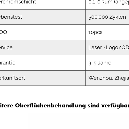
erchromschicht
0,1-0,3um (angep
ebenstest
500.000 Zyklen
OQ
10pcs
rvice
Laser -Logo/
rantie
3-5 Jahre
rkunftsort
Wenzhou, Zhejia
itere Oberflächenbehandlung sind verfügba