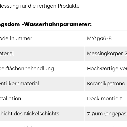
Messung für die fertigen Produkte
ngsdom -Wasserhahnparameter:
odellnummer
MY1906-8
terial
Messingkörper, Z
berflächenbehandlung
Hochwertige ver
ntilkernmaterial
Keramikpatrone
stallation
Deck montiert
hicht des Nickelschichts
7-9um (angepasst