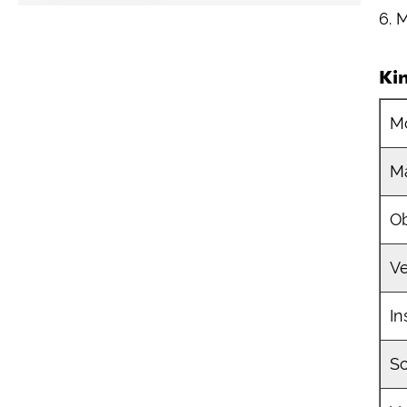
6. 
Ki
M
Ma
O
Ve
In
Sc