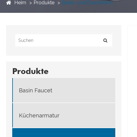
Heim
Produkte
Bade- und Duschhahn
Produkte
Basin Faucet
Küchenarmatur