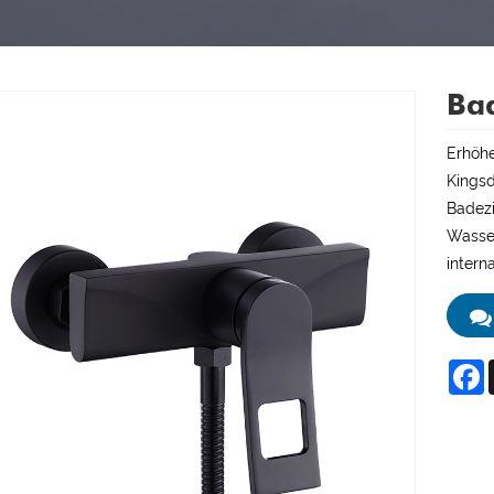
Ba
Erhöhe
Kingsd
Badezi
Wasser
intern
F