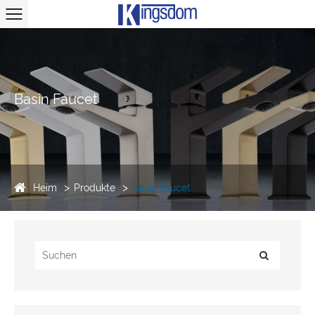
Basin Faucet
Heim
Produkte
Basin Faucet