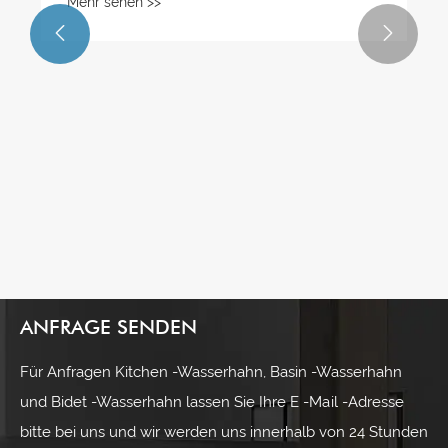
Mehr sehen >>


ANFRAGE SENDEN
Für Anfragen Kitchen -Wasserhahn, Basin -Wasserhahn
und Bidet -Wasserhahn lassen Sie Ihre E -Mail -Adresse
bitte bei uns und wir werden uns innerhalb von 24 Stunden