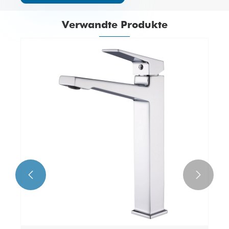
Verwandte Produkte

