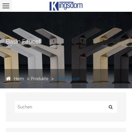
Basin Faucet
Heim
Produkte
Basin Faucet