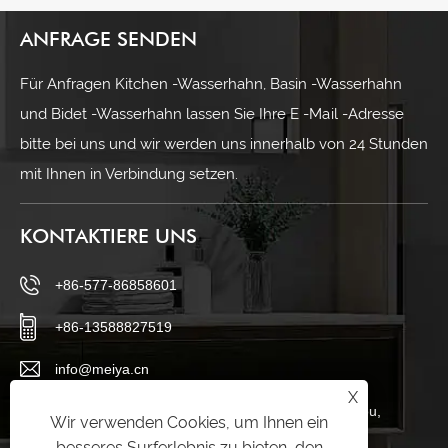
ANFRAGE SENDEN
Für Anfragen Kitchen -Wasserhahn, Basin -Wasserhahn
und Bidet -Wasserhahn lassen Sie Ihre E -Mail -Adresse
bitte bei uns und wir werden uns innerhalb von 24 Stunden
mit Ihnen in Verbindung setzen.
KONTAKTIERE UNS
+86-577-86858601
+86-13588827519
info@meiya.cn
X
Haigong Avenue, Distrikt Longwan, Stadt Wenzhou,
Wir verwenden Cookies, um Ihnen ein
Provinz Zhejiang, China
besseres Surferlebnis zu bieten, den