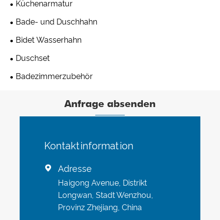
Küchenarmatur
Bade- und Duschhahn
Bidet Wasserhahn
Duschset
Badezimmerzubehör
Anfrage absenden
Kontaktinformation
Adresse

Haigong Avenue, Distrikt
Longwan, Stadt Wenzhou,
Provinz Zhejiang, China