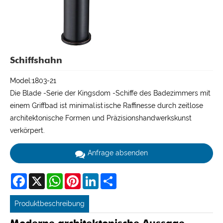
Schiffshahn
Model:1803-21
Die Blade -Serie der Kingsdom -Schiffe des Badezimmers mit
einem Griffbad ist minimalistische Raffinesse durch zeitlose
architektonische Formen und Präzisionshandwerkskunst
verkörpert.
Anfrage absenden
Facebook
X
WhatsApp
Pinterest
LinkedIn
Share
Produktbeschreibung