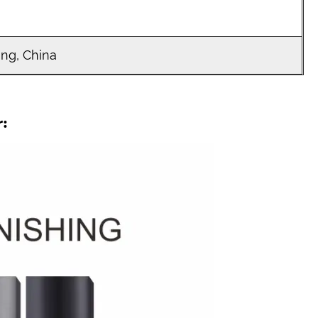
ng, China
r: