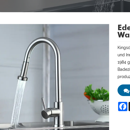
Ede
Wa
Kingsd
und In
1984 g
Badezi
produz
F