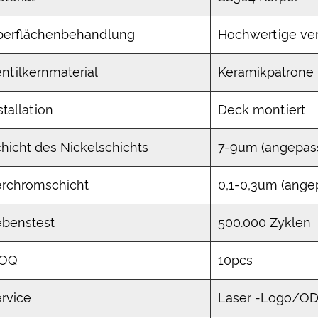
berflächenbehandlung
Hochwertige ver
ntilkernmaterial
Keramikpatrone
stallation
Deck montiert
hicht des Nickelschichts
7-9um (angepasst
erchromschicht
0,1-0,3um (angep
ebenstest
500.000 Zyklen
OQ
10pcs
rvice
Laser -Logo/