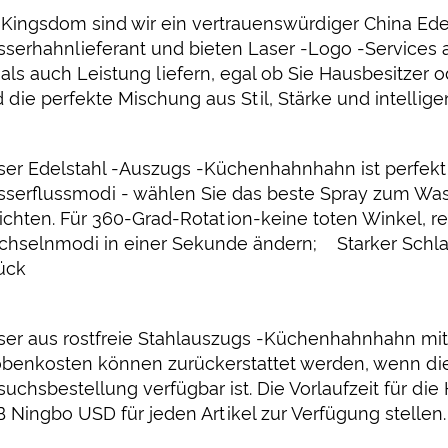
 Kingsdom sind wir ein vertrauenswürdiger China Ede
serhahnlieferant und bieten Laser -Logo -Services 
l als auch Leistung liefern, egal ob Sie Hausbesitz
d die perfekte Mischung aus Stil, Stärke und intellig
ser Edelstahl -Auszugs -Küchenhahnhahn ist perfekt f
serflussmodi - wählen Sie das beste Spray zum W
ichten. Für 360-Grad-Rotation-keine toten Winkel, re
hselnmodi in einer Sekunde ändern; Starker Schla
ück
ser aus rostfreie Stahlauszugs -Küchenhahnhahn mi
obenkosten können zurückerstattet werden, wenn di
suchsbestellung verfügbar ist. Die Vorlaufzeit für d
 Ningbo USD für jeden Artikel zur Verfügung stellen