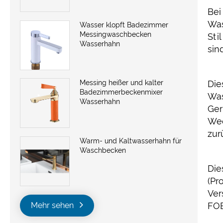
Bei
Was
Wasser klopft Badezimmer
Messingwaschbecken
Sti
Wasserhahn
sin
Die
Messing heißer und kalter
Badezimmerbeckenmixer
Was
Wasserhahn
Ger
Wec
zur
Warm- und Kaltwasserhahn für
Waschbecken
Die
(Pr
Ver
FOB
Mehr sehen