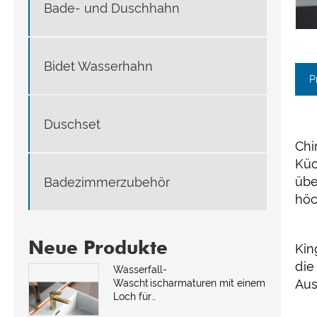
Bade- und Duschhahn
Bidet Wasserhahn
P
Duschset
Chi
Küc
übe
Badezimmerzubehör
höc
Neue Produkte
Kin
die
Wasserfall-
Aus
Waschtischarmaturen mit einem
Loch für
Badezimmerwaschbecken