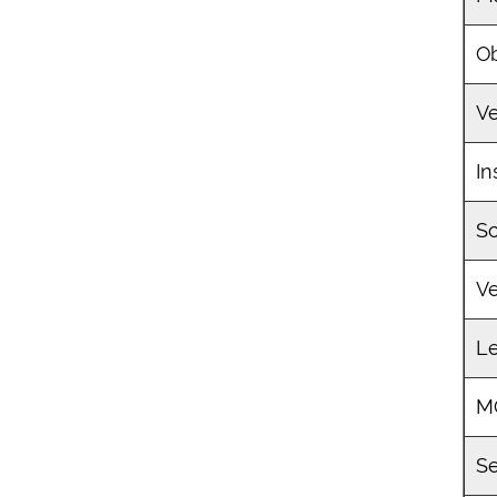
O
Ve
In
Sc
V
L
M
Se