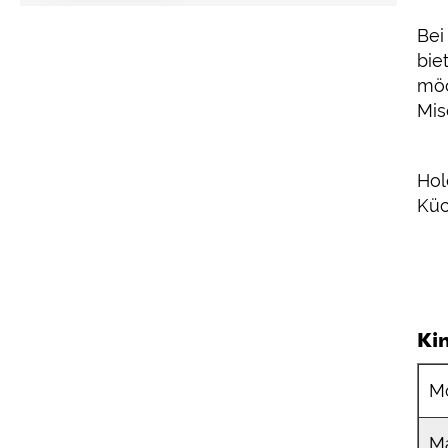
Bei
bie
möc
Mis
Hol
Küc
Ki
M
Ma