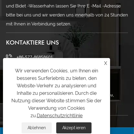
und Bidet -Wasserhahn lassen Sie Ihre E -Mail -Adresse
bitte bei uns und wir werden uns innerhalb von 24 Stunden
mit Ihnen in Verbindung setzen.
KONTAKTIERE UNS
+86-577-86858601
X
+86-13588827519
Wir verwenden Cookies, um Ihnen ein
besseres Surferlebnis zu bieten, den
info@meiya.cn
Website-Verkehr zu analysieren und
Inhalte zu personalisieren. Durch die
Haigong Avenue, Distrikt Longwan, Stadt Wenzhou,
Nutzung dieser Website stimmen Sie der
Provinz Zhejiang, China
Verwendung von Cookies
zu.
Datenschutzrichtlinie
Ablehnen
Akzeptieren