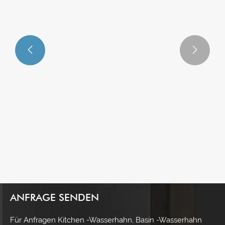


Wie man einen Bidet -Wasserhahn
beibehält？
Mehr sehen >>
ANFRAGE SENDEN
Für Anfragen Kitchen -Wasserhahn, Basin -Wasserhahn