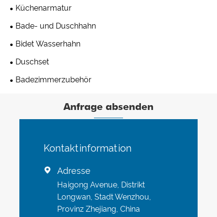
Küchenarmatur
Bade- und Duschhahn
Bidet Wasserhahn
Duschset
Badezimmerzubehör
Anfrage absenden
Kontaktinformation
Adresse

Haigong Avenue, Distrikt
Longwan, Stadt Wenzhou,
Provinz Zhejiang, China